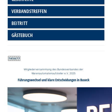
VERBANDSTREFFEN
BEITRITT
GÄSTEBUCH
7
4
5
6
7
7
Mitgliederversammlung des Bundesverbandes der
Warenautomatenaufsteller e.V. 2025
Führungswechsel und klare Entscheidungen in Buseck