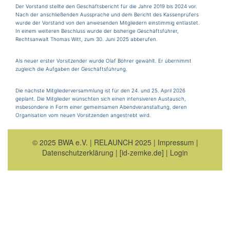
Der Vorstand stellte den Geschäftsbericht für die Jahre 2019 bis 2024 vor.
Nach der anschließenden Aussprache und dem Bericht des Kassenprüfers
wurde der Vorstand von den anwesenden Mitgliedern einstimmig entlastet.
In einem weiteren Beschluss wurde der bisherige Geschäftsführer,
Rechtsanwalt Thomas Witt, zum 30. Juni 2025 abberufen.
Als neuer erster Vorsitzender wurde Olaf Böhrer gewählt. Er übernimmt
zugleich die Aufgaben der Geschäftsführung.
Die nächste Mitgliederversammlung ist für den 24. und 25. April 2026
geplant. Die Mitglieder wünschten sich einen intensiveren Austausch,
insbesondere in Form einer gemeinsamen Abendveranstaltung, deren
Organisation vom neuen Vorsitzenden angestrebt wird.
© 2025 BWA e.V. |
RELAUNCH 2025
|
Impressum
|
Datenschutzerklärung
|
[id-zemke.de]
|
Login