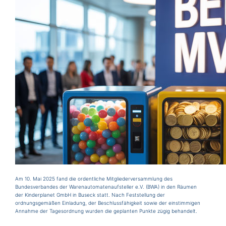
Am 10. Mai 2025 fand die ordentliche Mitgliederversammlung des
Bundesverbandes der Warenautomatenaufsteller e.V. (BWA) in den Räumen
der Kinderplanet GmbH in Buseck statt. Nach Feststellung der
ordnungsgemäßen Einladung, der Beschlussfähigkeit sowie der einstimmigen
Annahme der Tagesordnung wurden die geplanten Punkte zügig behandelt.